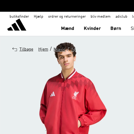
butiksfinder
Hjælp
ordrer og returneringer
bliv medlem
adiclub
l
Mænd
Kvinder
Børn
S
/
/
Tilbage
Hjem
Mænd
Tøj