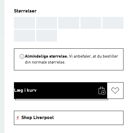
Størrelser
AAA
AAA
AAA
AAA
AAA
AAA
AAA
Almindelige størrelse.
Vi anbefaler, at du bestiller
din normale størrelse.
Læg i kurv
Shop Liverpool