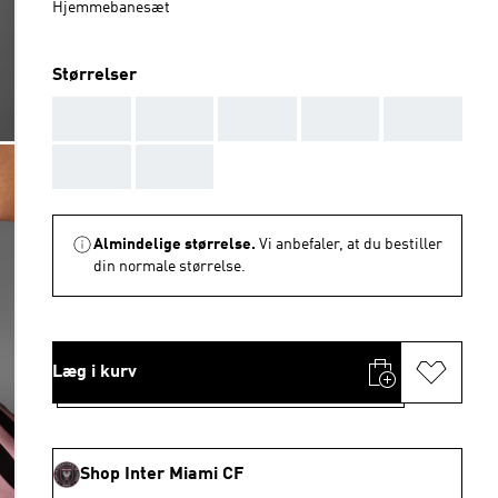
Hjemmebanesæt
Størrelser
AAA
AAA
AAA
AAA
AAA
AAA
AAA
Almindelige størrelse.
Vi anbefaler, at du bestiller
din normale størrelse.
Læg i kurv
Shop Inter Miami CF