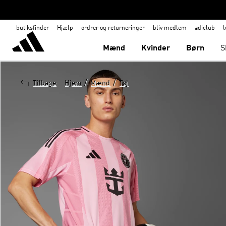
butiksfinder
Hjælp
ordrer og returneringer
bliv medlem
adiclub
l
Mænd
Kvinder
Børn
S
/
/
Tilbage
Hjem
Mænd
Tøj