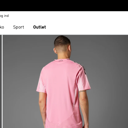
og ind
ko
Sport
Outlet