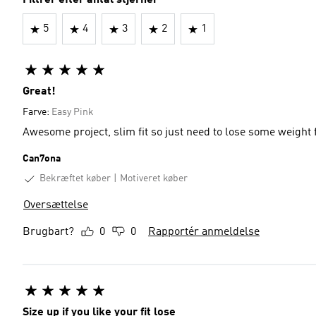
Filtrer efter antal stjerner
5
4
3
2
1
Great!
Farve:
Easy Pink
Awesome project, slim fit so just need to lose some weigh
Can7ona
Bekræftet køber
Motiveret køber
Oversættelse
Brugbart?
0
0
Rapportér anmeldelse
Size up if you like your fit lose