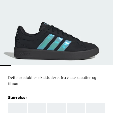
Dette produkt er ekskluderet fra visse rabatter og
tilbud.
Størrelser
AAA
AAA
AAA
AAA
AAA