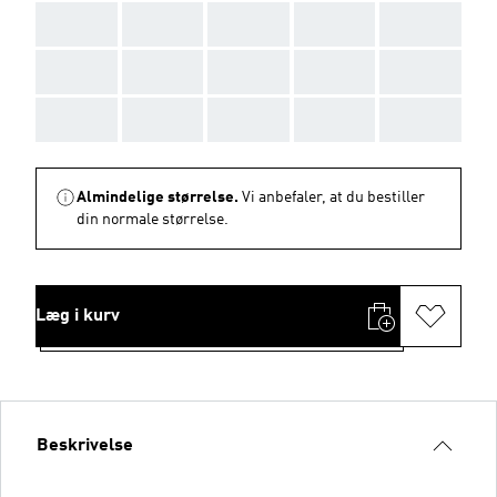
AAA
AAA
AAA
AAA
AAA
AAA
AAA
AAA
AAA
AAA
AAA
AAA
AAA
AAA
AAA
Almindelige størrelse.
Vi anbefaler, at du bestiller
din normale størrelse.
Læg i kurv
Beskrivelse