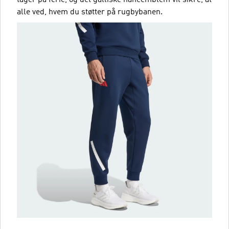
tager på ferie, og det galliske haneemblem vil sikre, at
alle ved, hvem du støtter på rugbybanen.