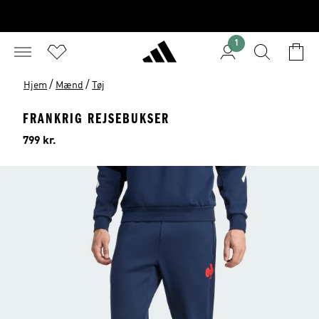
1
/
/
Hjem
Mænd
Tøj
FRANKRIG REJSEBUKSER
Pris
799 kr.