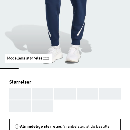
Modellens størrelse
Størrelser
AAA
AAA
AAA
AAA
AAA
AAA
AAA
Almindelige størrelse.
Vi anbefaler, at du bestiller