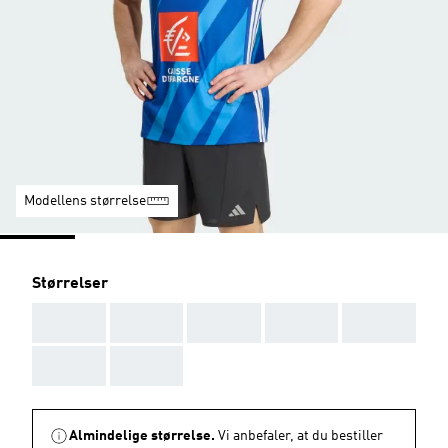
Modellens størrelse
Størrelser
AAA
AAA
AAA
AAA
AAA
AAA
AAA
Almindelige størrelse.
Vi anbefaler, at du bestiller