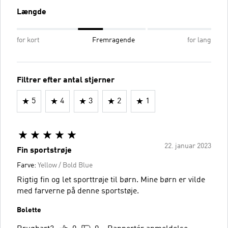
Længde
for kort
Fremragende
for lang
Filtrer efter antal stjerner
5
4
3
2
1
22. januar 2023
Fin sportstrøje
Farve:
Yellow / Bold Blue
Rigtig fin og let sporttrøje til børn. Mine børn er vilde
med farverne på denne sportstøje.
Bolette