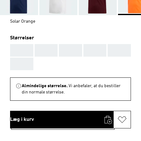
Solar Orange
Størrelser
AAA
AAA
AAA
AAA
AAA
AAA
Almindelige størrelse.
Vi anbefaler, at du bestiller
din normale størrelse.
Læg i kurv