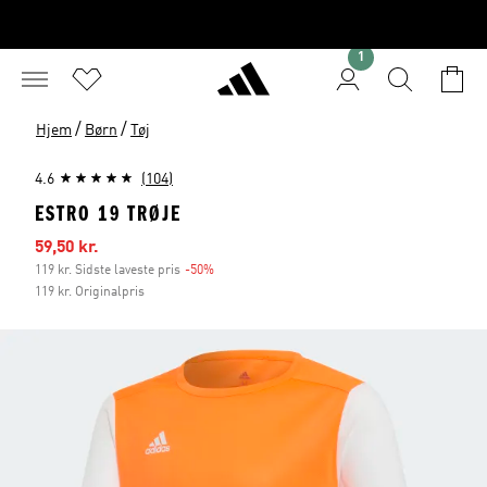
1
/
/
Hjem
Børn
Tøj
4.6
(104)
ESTRO 19 TRØJE
Udsalgspris
59,50 kr.
119 kr. Sidste laveste pris
-50%
Rabat
119 kr. Originalpris