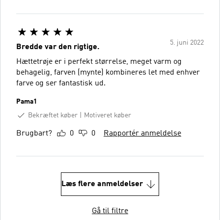
5. juni 2022
Bredde var den rigtige.
Hættetrøje er i perfekt størrelse, meget varm og
behagelig, farven (mynte) kombineres let med enhver
farve og ser fantastisk ud.
Pama1
Bekræftet køber
Motiveret køber
Brugbart?
0
0
Rapportér anmeldelse
Læs flere anmeldelser
Gå til filtre