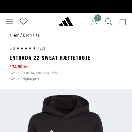
1
/
/
Hjem
Børn
Tøj
5.0
(73)
ENTRADA 22 SWEAT HÆTTETRØJE
Udsalgspris
174,50 kr.
349 kr. Sidste laveste pris
-50%
Rabat
349 kr. Originalpris