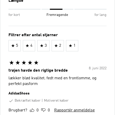
Længde
for kort
Fremragende
for lang
Filtrer efter antal stjerner
5
4
3
2
1
8. juni 2022
trøjen havde den rigtige bredde
lækker blød kvalitet. fedt med en frontlomme, og
perfekt pasform
AdidasShoes
Bekræftet køber
Motiveret køber
Brugbart?
0
0
Rapportér anmeldelse