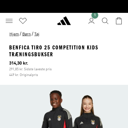
1
/
/
Hjem
Børn
Tøj
BENFICA TIRO 25 COMPETITION KIDS
TRÆNINGSBUKSER
Nuværende pris
314,30 kr.
291,85 kr. Sidste laveste pris
449 kr. Originalpris