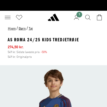
1
/
/
Hjem
Børn
Tøj
AS ROMA 24/25 KIDS TREDJETRØJE
Udsalgspris
274,50 kr.
549 kr. Sidste laveste pris
-50%
Rabat
549 kr. Originalpris