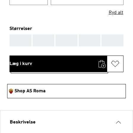
Ryd alt
Størrelser
AAA
AAA
AAA
AAA
AAA
Læg i kurv
Shop AS Roma
Beskrivelse