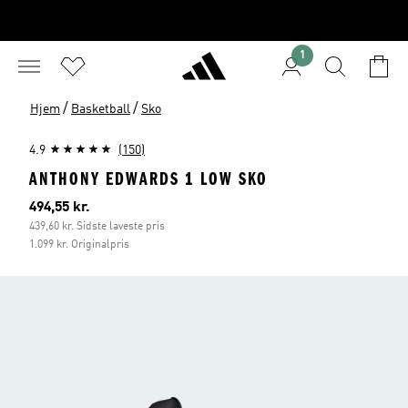
1
/
/
Hjem
Basketball
Sko
4.9
(150)
ANTHONY EDWARDS 1 LOW SKO
Nuværende pris
494,55 kr.
439,60 kr. Sidste laveste pris
1.099 kr. Originalpris