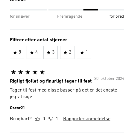
Bredde
for snæver
Fremragende
for bred
Filtrer efter antal stjerner
5
4
3
2
1
20. oktober 2024
Rigtigt fjollet og finurligt tager til fest
Tager til fest med disse basser på det er det eneste
jeg vil sige
Oscar21
Brugbart?
0
1
Rapportér anmeldelse