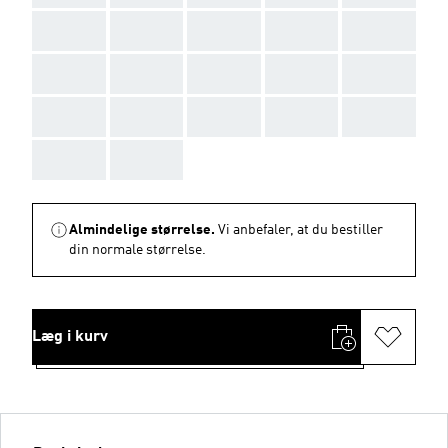
AAA
AAA
AAA
AAA
AAA
AAA
AAA
AAA
AAA
AAA
AAA
AAA
AAA
AAA
AAA
AAA
AAA
Almindelige størrelse.
Vi anbefaler, at du bestiller
din normale størrelse.
Læg i kurv