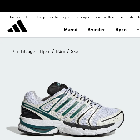
butiksfinder
Hjælp
ordrer og returneringer
bliv medlem
adiclub
l
Mænd
Kvinder
Børn
S
/
/
Tilbage
Hjem
Børn
Sko