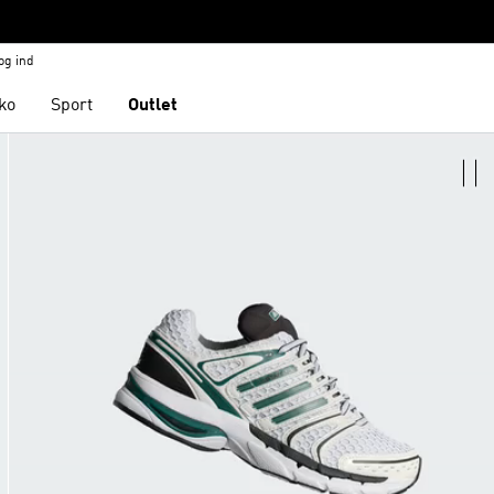
og ind
ko
Sport
Outlet