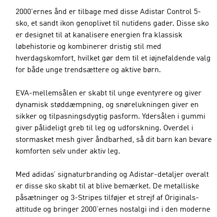
2000'ernes ånd er tilbage med disse Adistar Control 5-
sko, et sandt ikon genoplivet til nutidens gader. Disse sko
er designet til at kanalisere energien fra klassisk
løbehistorie og kombinerer dristig stil med
hverdagskomfort, hvilket gør dem til et iøjnefaldende valg
for både unge trendsættere og aktive børn.
EVA-mellemsålen er skabt til unge eventyrere og giver
dynamisk støddæmpning, og snørelukningen giver en
sikker og tilpasningsdygtig pasform. Ydersålen i gummi
giver pålideligt greb til leg og udforskning. Overdel i
stormasket mesh giver åndbarhed, så dit barn kan bevare
komforten selv under aktiv leg.
Med adidas’ signaturbranding og Adistar-detaljer overalt
er disse sko skabt til at blive bemærket. De metalliske
påsætninger og 3-Stripes tilføjer et strejf af Originals-
attitude og bringer 2000'ernes nostalgi ind i den moderne