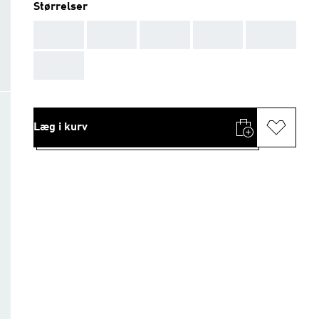
Størrelser
AAA
AAA
AAA
AAA
AAA
AAA
Læg i kurv