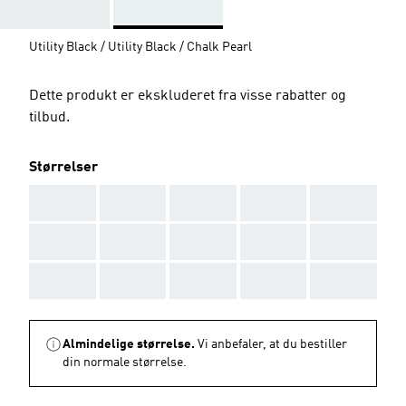
Utility Black / Utility Black / Chalk Pearl
Dette produkt er ekskluderet fra visse rabatter og
tilbud.
Størrelser
AAA
AAA
AAA
AAA
AAA
AAA
AAA
AAA
AAA
AAA
AAA
AAA
AAA
AAA
AAA
Almindelige størrelse.
Vi anbefaler, at du bestiller
din normale størrelse.