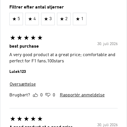
Filtrer efter antal stjerner
5
4
3
2
1
30. juli 2026
best purchase
A very good product at a great price; comfortable and
perfect for F1 fans.100stars
Lulek123
Oversættelse
Brugbart?
0
0
Rapportér anmeldelse
30. juli 2026