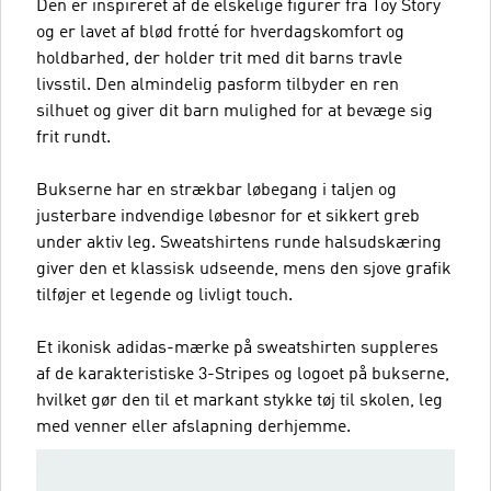
Den er inspireret af de elskelige figurer fra Toy Story
og er lavet af blød frotté for hverdagskomfort og
holdbarhed, der holder trit med dit barns travle
livsstil. Den almindelig pasform tilbyder en ren
silhuet og giver dit barn mulighed for at bevæge sig
frit rundt.
Bukserne har en strækbar løbegang i taljen og
justerbare indvendige løbesnor for et sikkert greb
under aktiv leg. Sweatshirtens runde halsudskæring
giver den et klassisk udseende, mens den sjove grafik
tilføjer et legende og livligt touch.
Et ikonisk adidas-mærke på sweatshirten suppleres
af de karakteristiske 3-Stripes og logoet på bukserne,
hvilket gør den til et markant stykke tøj til skolen, leg
med venner eller afslapning derhjemme.