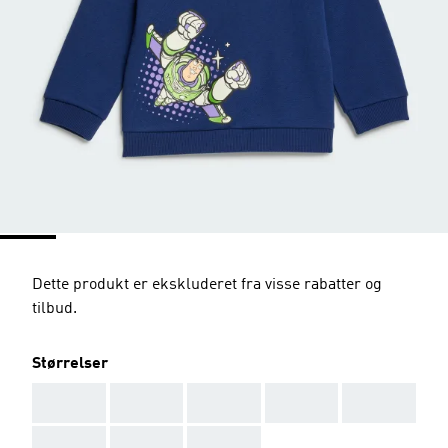
Dette produkt er ekskluderet fra visse rabatter og
tilbud.
Størrelser
AAA
AAA
AAA
AAA
AAA
AAA
AAA
AAA