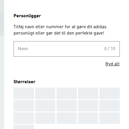
Personliggør
Tilføj navn eller nummer for at gøre dit adidas
personligt eller gør det til den perfekte gave!
Navn
0 / 10
Ryd alt
Størrelser
AAA
AAA
AAA
AAA
AAA
AAA
AAA
AAA
AAA
AAA
AAA
AAA
AAA
AAA
AAA