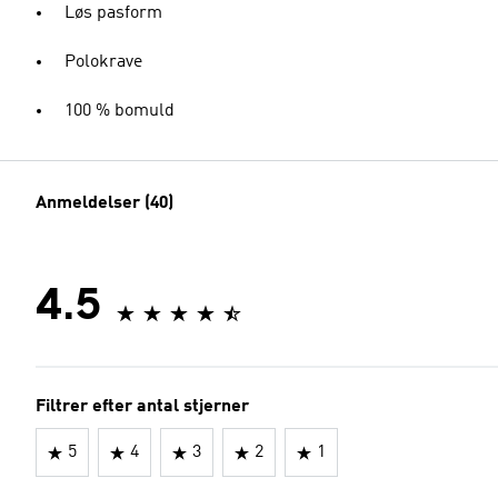
Løs pasform
Polokrave
100 % bomuld
Anmeldelser (40)
4.5
Filtrer efter antal stjerner
5
4
3
2
1