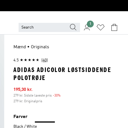
1
Mænd • Originals
4.5
(40)
ADIDAS ADICOLOR LØSTSIDDENDE
POLOTRØJE
Udsalgspris
195,30 kr.
279 kr. Sidste laveste pris
-30%
Rabat
279 kr. Originalpris
Farver
Black / White