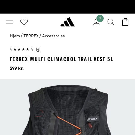
1
/
/
Hjem
TERREX
Accessories
4
(4)
TERREX MULTI CLIMACOOL TRAIL VEST 5L
Pris
599 kr.