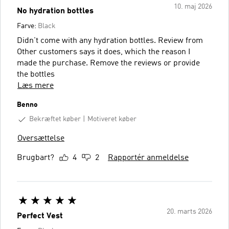
10. maj 2026
No hydration bottles
Farve:
Black
Didn't come with any hydration bottles. Review from
Other customers says it does, which the reason I
made the purchase. Remove the reviews or provide
the bottles
Læs mere
Benno
Bekræftet køber
Motiveret køber
Oversættelse
Brugbart?
4
2
Rapportér anmeldelse
20. marts 2026
Perfect Vest