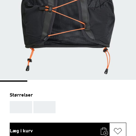
Størrelser
AAA
AAA
Læg i kurv