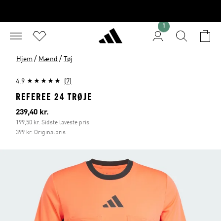
1
/
/
Hjem
Mænd
Tøj
4.9
(7)
REFEREE 24 TRØJE
Nuværende pris
239,40 kr.
199,50 kr. Sidste laveste pris
399 kr. Originalpris