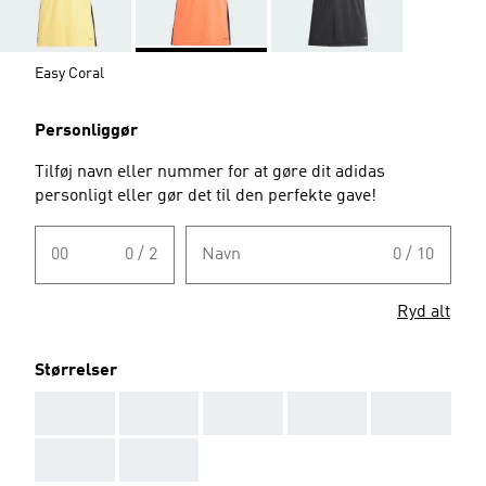
Easy Coral
Personliggør
Tilføj navn eller nummer for at gøre dit adidas
personligt eller gør det til den perfekte gave!
00
0 / 2
Navn
0 / 10
Ryd alt
Størrelser
AAA
AAA
AAA
AAA
AAA
AAA
AAA