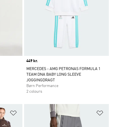
Price
449 kr.
MERCEDES - AMG PETRONAS FORMULA 1
TEAM DNA BABY LONG SLEEVE
JOGGINGDRAGT
Børn Performance
2 colours
Føj til ønskeliste
Føj til ønsk