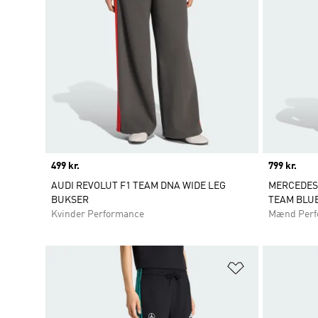
Price
499 kr.
Price
799 kr.
AUDI REVOLUT F1 TEAM DNA WIDE LEG
MERCEDES
BUKSER
TEAM BLU
Kvinder Performance
Mænd Perf
Føj til ønskeli