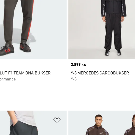
Price
2.899 kr.
LUT F1 TEAM DNA BUKSER
Y-3 MERCEDES CARGOBUKSER
ormance
Y-3
ste
Føj til ønskeliste