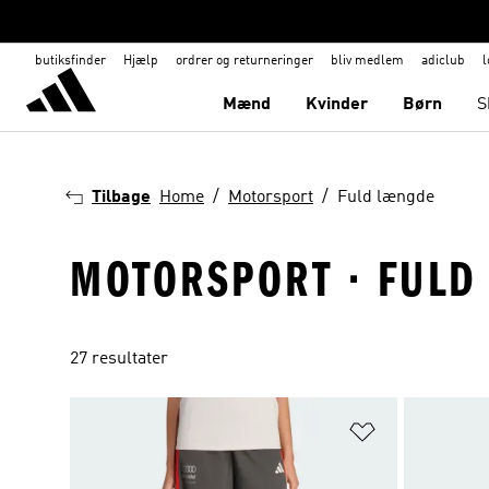
butiksfinder
Hjælp
ordrer og returneringer
bliv medlem
adiclub
l
Mænd
Kvinder
Børn
S
Tilbage
Home
Motorsport
Fuld længde
MOTORSPORT · FULD
27 resultater
Føj til ønskeli