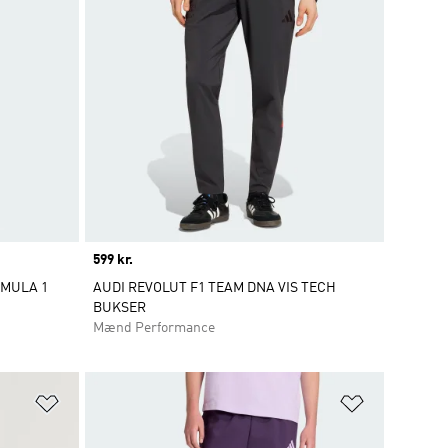
Price
599 kr.
RMULA 1
AUDI REVOLUT F1 TEAM DNA VIS TECH
BUKSER
Mænd Performance
Føj til ønskeliste
Føj til ønsk