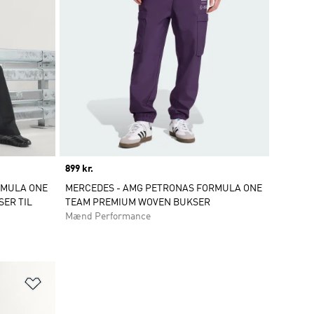
Price
899 kr.
RMULA ONE
MERCEDES - AMG PETRONAS FORMULA ONE
ER TIL
TEAM PREMIUM WOVEN BUKSER
Mænd Performance
Føj til ønskeliste