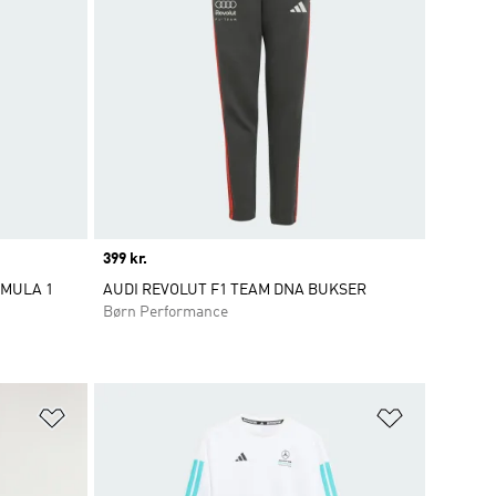
Price
399 kr.
RMULA 1
AUDI REVOLUT F1 TEAM DNA BUKSER
Børn Performance
Føj til ønskeliste
Føj til ønsk