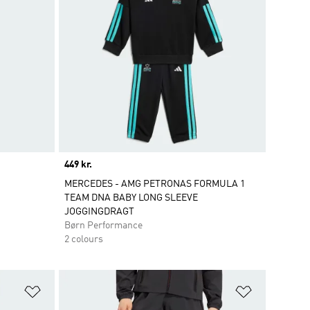
Price
449 kr.
MERCEDES - AMG PETRONAS FORMULA 1
TEAM DNA BABY LONG SLEEVE
JOGGINGDRAGT
Børn Performance
2 colours
Føj til ønskeliste
Føj til ønsk