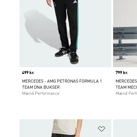
Price
499 kr.
Price
799 kr.
MERCEDES - AMG PETRONAS FORMULA 1
MERCEDES
TEAM DNA BUKSER
TEAM MEC
Mænd Performance
Mænd Perf
Føj til ønskeli