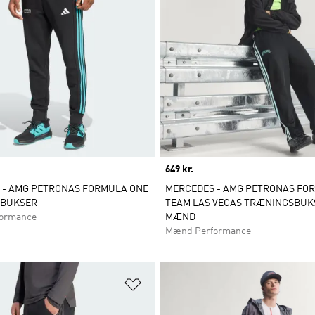
Price
649 kr.
 - AMG PETRONAS FORMULA ONE
MERCEDES - AMG PETRONAS FO
 BUKSER
TEAM LAS VEGAS TRÆNINGSBUKS
ormance
MÆND
Mænd Performance
ste
Føj til ønskeliste