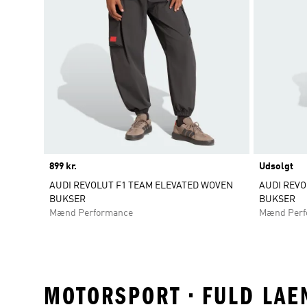
Price
899 kr.
Udsolgt
AUDI REVOLUT F1 TEAM ELEVATED WOVEN
AUDI REVO
BUKSER
BUKSER
Mænd Performance
Mænd Perf
MOTORSPORT • FULD LAE