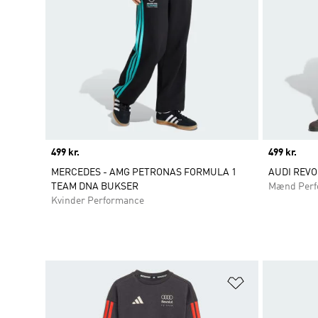
Price
499 kr.
Price
499 kr.
MERCEDES - AMG PETRONAS FORMULA 1
AUDI REVO
TEAM DNA BUKSER
Mænd Perf
Kvinder Performance
Føj til ønskeli