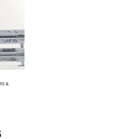
RS &
S