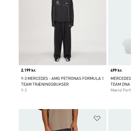
Price
2.199 kr.
Price
499 kr.
Y-3 MERCEDES - AMG PETRONAS FORMULA 1
MERCEDES
TEAM TRÆNINGSBUKSER
TEAM DNA
Y-3
Mænd Perf
Føj til ønskeli