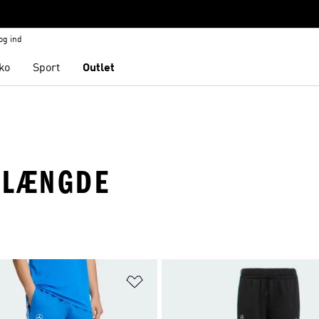
og ind
ko
Sport
Outlet
 LÆNGDE
ste
Føj til ønskeliste