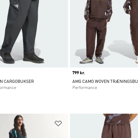
Price
799 kr.
N CARGOBUKSER
AMG CAMO WOVEN TRÆNINGSBU
ormance
Performance
ste
Føj til ønskeliste