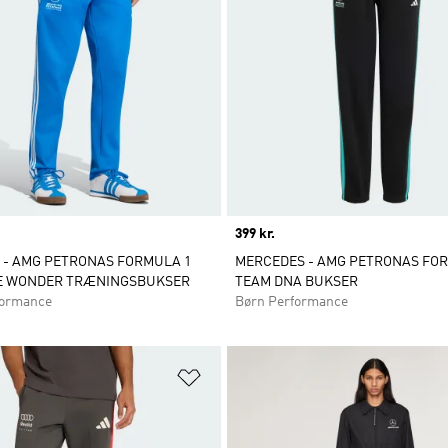
Price
399 kr.
 - AMG PETRONAS FORMULA 1
MERCEDES - AMG PETRONAS FO
E WONDER TRÆNINGSBUKSER
TEAM DNA BUKSER
ormance
Børn Performance
ste
Føj til ønskeliste