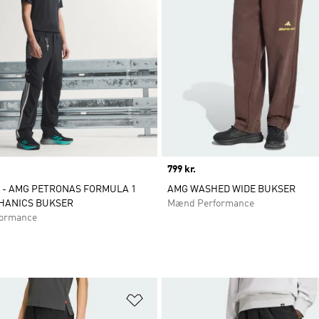
Price
799 kr.
 - AMG PETRONAS FORMULA 1
AMG WASHED WIDE BUKSER
HANICS BUKSER
Mænd Performance
ormance
ste
Føj til ønskeliste