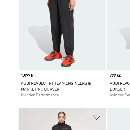
Price
1.099 kr.
Price
799 kr.
AUDI REVOLUT F1 TEAM ENGINEERS &
AUDI REVO
MARKETING BUKSER
BUKSER
Kvinder Performance
Kvinder Pe
Føj til ønskeli