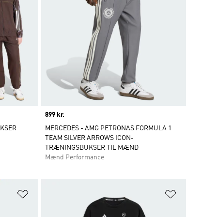
Price
899 kr.
KSER
MERCEDES - AMG PETRONAS FORMULA 1
TEAM SILVER ARROWS ICON-
TRÆNINGSBUKSER TIL MÆND
Mænd Performance
Føj til ønskeliste
Føj til ønsk