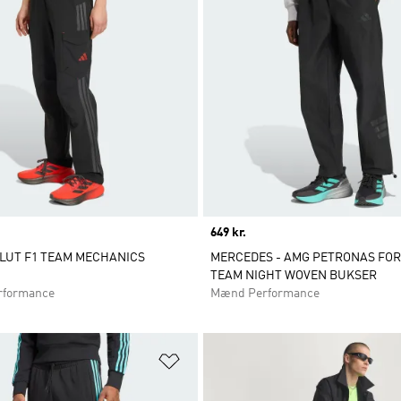
Price
649 kr.
LUT F1 TEAM MECHANICS
MERCEDES - AMG PETRONAS FO
TEAM NIGHT WOVEN BUKSER
rformance
Mænd Performance
ste
Føj til ønskeliste