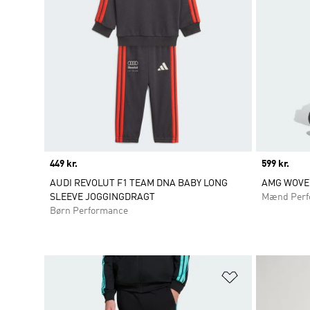
Price
449 kr.
Price
599 kr.
AUDI REVOLUT F1 TEAM DNA BABY LONG
AMG WOVE
SLEEVE JOGGINGDRAGT
Mænd Perf
Børn Performance
Føj til ønskeli