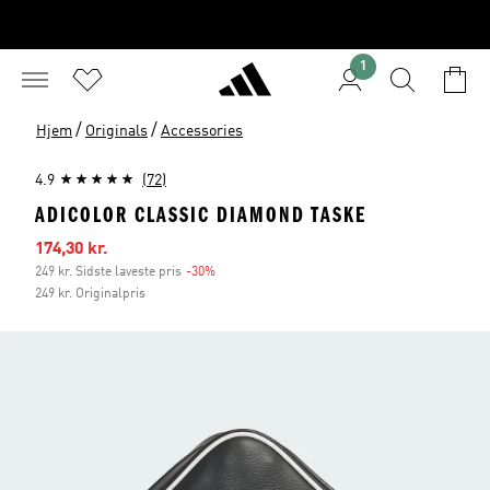
1
/
/
Hjem
Originals
Accessories
4.9
(72)
ADICOLOR CLASSIC DIAMOND TASKE
Udsalgspris
174,30 kr.
249 kr. Sidste laveste pris
-30%
Rabat
249 kr. Originalpris