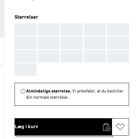
Størrelser
AAA
AAA
AAA
AAA
AAA
AAA
AAA
AAA
AAA
AAA
AAA
AAA
AAA
AAA
AAA
AAA
Almindelige størrelse.
Vi anbefaler, at du bestiller
din normale størrelse.
Læg i kurv