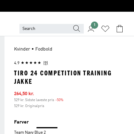
1
Kvinder • Fodbold
4.9
(9)
TIRO 24 COMPETITION TRAINING
JAKKE
Udsalgspris
264,50 kr.
529 kr. Sidste laveste pris
-50%
Rabat
529 kr. Originalpris
Farver
Team Navy Blue 2