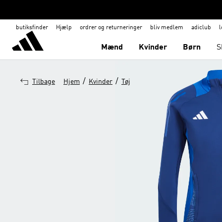
butiksfinder
Hjælp
ordrer og returneringer
bliv medlem
adiclub
l
Mænd
Kvinder
Børn
S
/
/
Tilbage
Hjem
Kvinder
Tøj