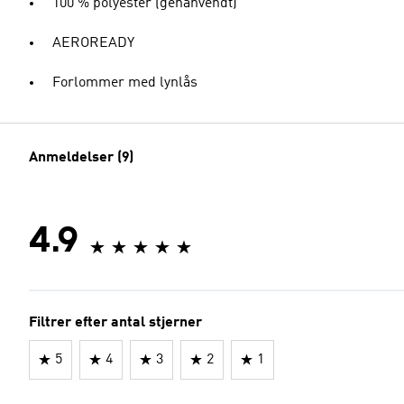
100 % polyester (genanvendt)
AEROREADY
Forlommer med lynlås
Anmeldelser (9)
4.9
Filtrer efter antal stjerner
5
4
3
2
1